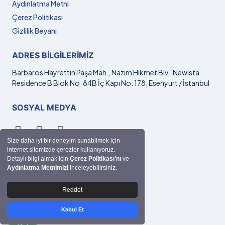
Aydınlatma Metni
Çerez Politikası
Gizlilik Beyanı
ADRES BILGILERIMIZ
Barbaros Hayrettin Paşa Mah., Nazım Hikmet Blv., Newista
Residence B Blok No: 84B İç Kapı No: 178, Esenyurt / İstanbul
SOSYAL MEDYA
Size daha iyi bir deneyim sunabilmek için
internet sitemizde çerezler kullanıyoruz.
İLETIŞIM
Detaylı bilgi almak için
Çerez Politikası’nı
ve
Aydınlatma Metnimizi
inceleyebilirsiniz.
hakan@drhakanguney.com
+90 532 282 23 62
Reddet
Kabul Et