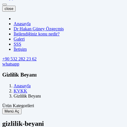
close
Anasayfa
Dr Hakan Güney Özgeçmiş
İlgilendiğiniz konu nedir?
Galeri
SSS
İletişim
+90 532 282 23 62
whatsapp
Gizlilik Beyanı
Anasayfa
KVKK
Gizlilik Beyanı
Ürün Kategorileri
Menü Aç
gizlilik-beyani