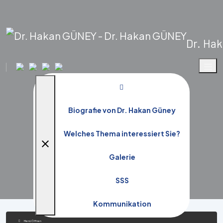
Dr. Ha
Fotogallerie
Biografie von Dr. Hakan Güney
Startseite
Galerie
Fotogallerie
Welches Thema interessiert Sie?
close
Galerie
SSS
Kommunikation
Menü Öffnen