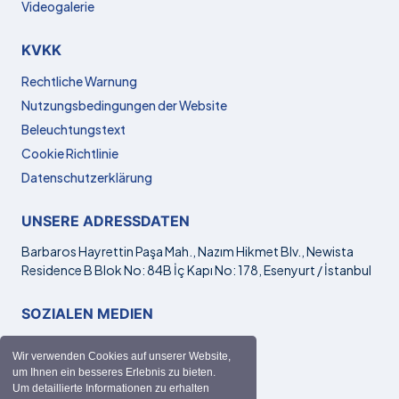
Videogalerie
KVKK
Rechtliche Warnung
Nutzungsbedingungen der Website
Beleuchtungstext
Cookie Richtlinie
Datenschutzerklärung
UNSERE ADRESSDATEN
Barbaros Hayrettin Paşa Mah., Nazım Hikmet Blv., Newista
Residence B Blok No: 84B İç Kapı No: 178, Esenyurt / İstanbul
SOZIALEN MEDIEN
Wir verwenden Cookies auf unserer Website,
um Ihnen ein besseres Erlebnis zu bieten.
Um detaillierte Informationen zu erhalten