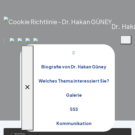
Dr. Ha
Cookie Richtlinie
Biografie von Dr. Hakan Güney
Startseite
KVKK
Cookie Richtlinie
Welches Thema interessiert Sie?
close
Galerie
SSS
Kommunikation
Menü Öffnen