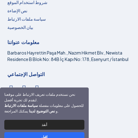
شروط استخدام الموقع
نص الإضاءة
سياسة ملفات الارتباط
بيان الخصوصية
معلومات عنواننا
Barbaros Hayrettin Paşa Mah., Nazım Hikmet Blv., Newista
Residence B Blok No: 84B İç Kapı No: 178, Esenyurt / İstanbul
التواصل الإجتماعي
نحن نستخدم ملفات تعريف الارتباط على موقعنا
لنقدم لك تجربة أفضل.
تواصل
للحصول على معلومات مفصلة
سياسة ملفات الارتباط
يمكنك المراجعة.
و
نص التوضيح لدينا
hakan@drhakanguney.com
+90 532 282 23 62
أنقذ
اقبل