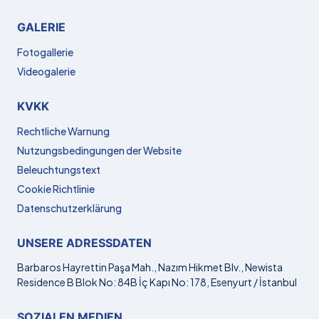
GALERIE
Fotogallerie
Videogalerie
KVKK
Rechtliche Warnung
Nutzungsbedingungen der Website
Beleuchtungstext
Cookie Richtlinie
Datenschutzerklärung
UNSERE ADRESSDATEN
Barbaros Hayrettin Paşa Mah., Nazım Hikmet Blv., Newista
Residence B Blok No: 84B İç Kapı No: 178, Esenyurt / İstanbul
SOZIALEN MEDIEN