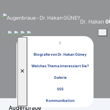
Dr. Hakan
G
Augenbraue
Biografie von Dr. Hakan Güney
Startseite
Welches Thema interessiert Sie?
close
Galerie
SSS
Kommunikation
Augenbraue